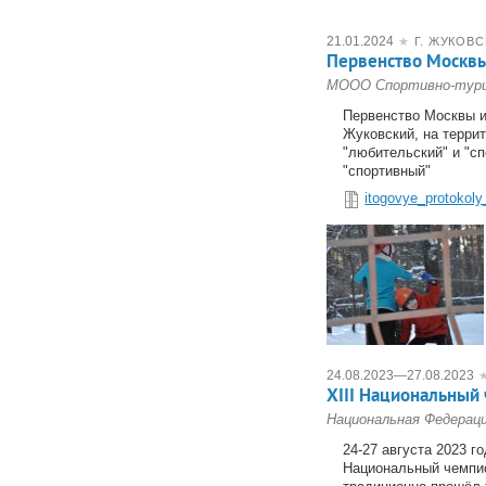
21.01.2024
★
Г. ЖУКОВ
Первенство Москв
МООО Спортивно-тури
Первенство Москвы и
Жуковский, на терри
"любительский" и "с
"спортивный"
itogovye_protokoly
24.08.2023
—
27.08.2023
XIII Национальный
Национальная Федерац
24-27 августа 2023 г
Национальный чемпио