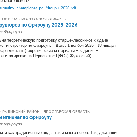
е много нового!
tsionalny_chempionat_po_friroupu_2026.pdf
★
МОСКВА
·
МОСКОВСКАЯ ОБЛАСТЬ
рукторов по фрироупу 2025-2026
ия Фрироупа
 на теоретическую подготовку старшеклассников к сдаче
е "инструктор по фрироупу". Даты: 1 ноября 2025 - 18 января
варя дистант (теоретические материалы + задания +
аря стажировка на Первенстве ЦФО (г.Жуковский). …
★
РЫБИНСКИЙ РАЙОН
·
ЯРОСЛАВСКАЯ ОБЛАСТЬ
емпионат по фрироупу
ия Фрироупа
та как традиционные виды, так и много нового.Так, дистанция