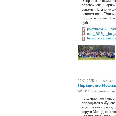
"Сюрприз-1" стала "в
верёвочной; "Сюрпри
зонами".На многих д
заполмнился "Эчпочм
формате прошёл Конк
кубки. …
polozhenie_xv_nat
nchf_2025_--_kniga
friroup_itogi_sezo
12.01.2025
★
Г. ЖУКОВ
Первенство Москв
МООО Спортивно-тури
Традиционное Первен
проводится в Жуковс
адаптивный фрироуп,
округа.Молодые нача