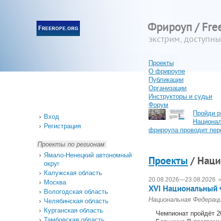
Фрироуп / Fre
экстрим, доступн
Проекты
О фрироупе
Публикации
Организации
Инструкторы и судьи
Форум
Пройди р
Вход
Национа
Регистрация
фрироупа проводит пер
Проекты по регионам
Ямало-Ненецкий автономный
Проекты
/ Наци
округ
Калужская область
20.08.2026
—
23.08.2026
Москва
XVI Национальный 
Вологодская область
Национальная Федерац
Челябинская область
Курганская область
Чемпионат пройдёт 20
Тамбовская область