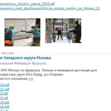
p_pervenstvo_moskvy_yanvar_2023.pdf
pervenstvo_sredi_obuchayuschikhsya_goroda_moskvy_po_friroupu_21-
★
МОСКВА
т Западного округа Москвы
ональная Федерация Фрироупа
 ЗАО Москвы по фрироупу. Личные и командные дистанции для
озрастных групп.Юго-Запад, р-н Очаково-
ности и положение
тут
.
10.pdf
12.pdf
0.pdf
5.pdf
15.pdf
16.pdf