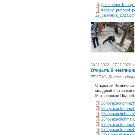
polozhenie_frirou
itogovy_protokol_
22_yanvarya_2023.pdf
26.11.2022
—
27.11.2022
Открытый чемпиона
ГБУ ПМЦ Диалог
·
Наци
Открытый Чемпионат
младшей и старшей в
Матвеевское.Подроб
26noyazaokommzh
26noyazaokommzh
26noyazaolichmzh1
26noyazaolichmzh1
27noyazaokommzh
27noyazaokommzh