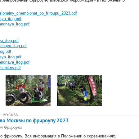
тренировочный фрироуп-лагерь.Вся информация - в Положении о
tsionalny_chempionat_po_friroupu_2023.pdf
aya_itog.pdf
andnaya_itog.pdf
ya_itog.pdf
dnaya_itog.pdf
og.pdf
aya_itog.pdf
andnaya_itog.pdf
hchikov.pdf
★
МОСКВА
во Москвы по фрироупу 2023
ия Фрироупа
о фрироупу. Вся информация в Положении о соревнованиях.