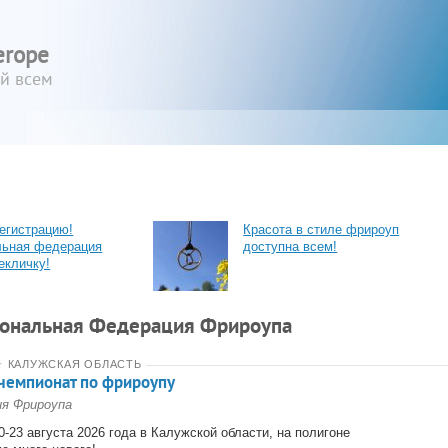
erope
ый всем
егистрацию!
Красота в стиле фрироуп
льная федерация
доступна всем!
екличку!
ональная Федерация Фрироупа
★
КАЛУЖСКАЯ ОБЛАСТЬ
чемпионат по фрироупу
ия Фрироупа
-23 августа 2026 года в Калужской области, на полигоне