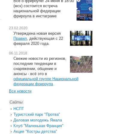
Всё о фрироупе! 24 июня в 18:00
(мск) состоится встреча
национальной федерации
фрироупа в инстаграме
23.02.2020
Утверждена новая версия
Правил
, действующая с 22
февраля 2020 года.
06.11.2018
Свежие новости из регионов,
последние тенденции в
снаряжении, общение и
анонсы - всё это в
официальной группе Национальной
федерации фрироупа
Все новости
Сайты
НСПТ
Туристский парк "Протва"
Деловая молодежь Ямала
Клуб "Маленькая Франция"
Акция "Костры детства"