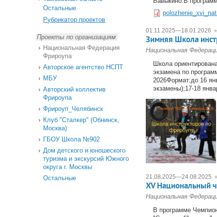
Бавыкино.В программ
Остальные
polozhenie_xvi_na
Рубрикатор проектов
01.11.2025
—
18.01.2026
Проекты по организациям
Зимняя Школа инст
Национальная Федерация
Национальная Федерац
Фрироупа
Школа ориентирована
Авторское агентство НСПТ
экзамена по программ
МБУ
2026Формат:до 16 ян
экзамены);17-18 янв
Авторский коллектив
Фрироупа
Фрироуп_Челябинск
Клуб "Сталкер" (Обнинск,
Москва)
ГБОУ Школа №902
Дом детского и юношеского
туризма и экскурсий Южного
округа г. Москвы
21.08.2025
—
24.08.2025
Остальные
XV Национальный ч
Национальная Федерац
В программе Чемпиона