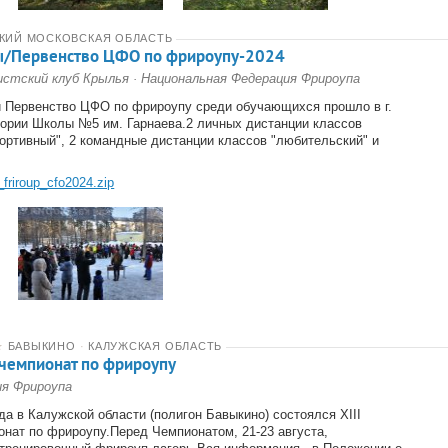
СКИЙ МОСКОВСКАЯ ОБЛАСТЬ
ы/Первенство ЦФО по фрироупу-2024
стский клуб Крылья
·
Национальная Федерация Фрироупа
 Первенство ЦФО по фрироупу среди обучающихся прошло в г.
тории Школы №5 им. Гарнаева.2 личных дистанции классов
портивный", 2 командные дистанции классов "любительский" и
_friroup_cfo2024.zip
★
БАВЫКИНО
·
КАЛУЖСКАЯ ОБЛАСТЬ
 чемпионат по фрироупу
ия Фрироупа
ода в Калужской области (полигон Бавыкино) состоялся XIII
нат по фрироупу.Перед Чемпионатом, 21-23 августа,