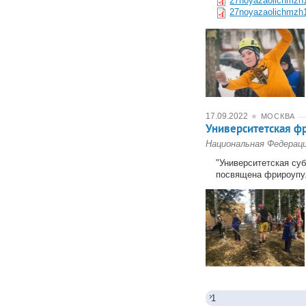
27noyazaolichmzh1
27noyazaolichmzh1
17.09.2022
★
МОСКВА
Университетская ф
Национальная Федерац
"Университетская су
посвящена фрироупу.
1