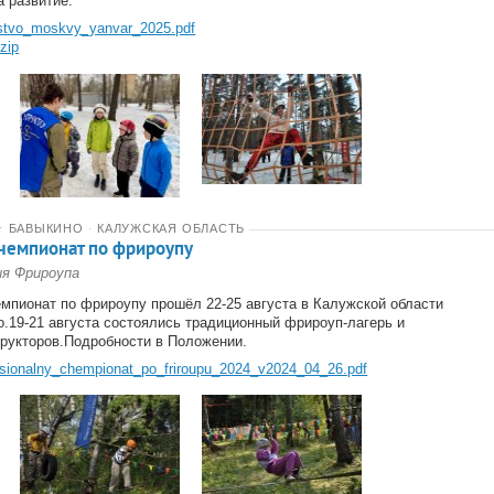
а развитие.
stvo_moskvy_yanvar_2025.pdf
zip
★
БАВЫКИНО
·
КАЛУЖСКАЯ ОБЛАСТЬ
чемпионат по фрироупу
ия Фрироупа
мпионат по фрироупу прошёл 22-25 августа в Калужской области
о.19-21 августа состоялись традиционный фрироуп-лагерь и
рукторов.Подробности в Положении.
tsionalny_chempionat_po_friroupu_2024_v2024_04_26.pdf