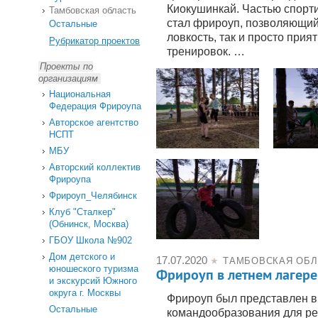
Киокушинкай. Частью спорт
Тамбовская область
стал фрироуп, позволяющий
Остальные
ловкость, так и просто прия
Рубрикатор проектов
тренировок. …
Проекты по
организациям
Национальная
Федерация Фрироупа
Авторское агентство
НСПТ
МБУ
Авторский коллектив
Фрироупа
Фрироуп_Челябинск
Клуб "Сталкер"
(Обнинск, Москва)
ГБОУ Школа №902
Дом детского и
17.07.2020
★
ТАМБОВСКАЯ ОБЛ
юношеского туризма
Фрироуп в летнем лагере
и экскурсий Южного
округа г. Москвы
Фрироуп был представлен в 
Остальные
командообразования для ре