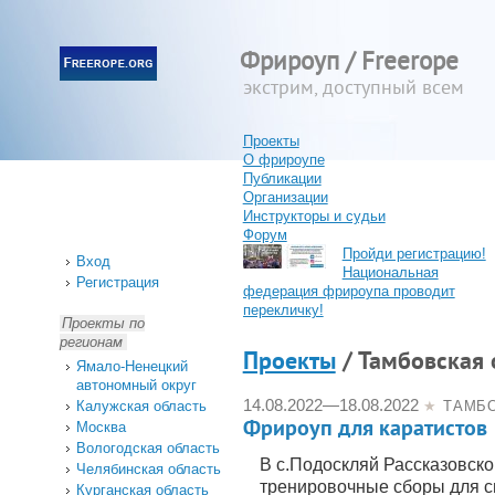
Фрироуп / Freerope
экстрим, доступный всем
Проекты
О фрироупе
Публикации
Организации
Инструкторы и судьи
Форум
Пройди регистрацию!
Вход
Национальная
Регистрация
федерация фрироупа проводит
перекличку!
Проекты по
регионам
Проекты
/ Тамбовская 
Ямало-Ненецкий
автономный округ
14.08.2022
—
18.08.2022
Калужская область
★
ТАМБ
Фрироуп для каратистов
Москва
Вологодская область
В с.Подоскляй Рассказовско
Челябинская область
тренировочные сборы для с
Курганская область