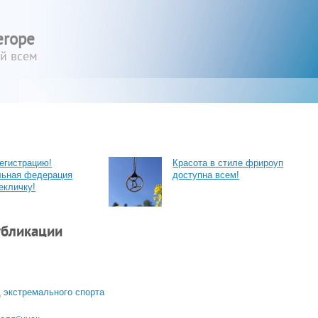
erope
ый всем
егистрацию!
Красота в стиле фрироуп
льная федерация
доступна всем!
екличку!
убликации
 экстремального спорта