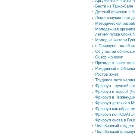
Аргументы и Факты 
Вести из Тарко-Сале
Детский фрироуп в Ч
Люди-«пауки» выходя
Методическая разраб
Молодежная организа
летием пуска блока
Молодые жители Губк
о Фрироупе - на об
Об участии обнински
Обзор Фрироуп
Президент знает сло
Рожденный в Обнинс
Ростов жжет!
Трудовое лето челяб
Фрироуп - лучший сп
Фрироуп в массы! (Ч
Фрироуп в Нижнеуди
Фрироуп детский в М
Фрироуп как образ жи
Фрироуп по-НОВАТЭ
Фрироуп снова в Губ
Челябинский студент
Челябинский фрироу