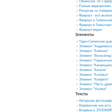
Обнинское ТВ о фри
Разные видеоролики 
Репортаж по Хабаро
Фрироуп - всё включ
Фрироуп в Губкинском
Фрироуп в Лабытнанг
Фрироуп-видео
Элементы
Тарко-Салинская дыр
Элемент "Андреевски
Элемент "Бабочка"
Элемент "Велосипед
Элемент "Горизонтал
Элемент "Качающеес
Элемент "Качели"
Элемент "Колбаса"
Элемент "Конфета"
Элемент "Пасть драк
Элемент "Улыбка"
Тексты
Авторские фотографи
Веревка-как она есть
Впервые в ЭТНОМИРе