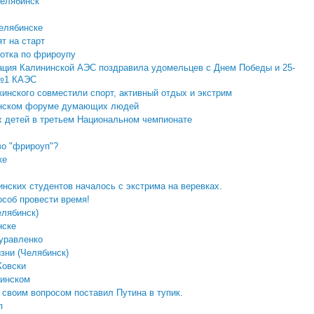
Челябинск
елябинске
т на старт
отка по фрироупу
ция Калининской АЭС поздравила удомельцев с Днем Победы и 25-
 №1 КАЭС
инского совместили спорт, активный отдых и экстрим
нинском форуме думающих людей
х детей в третьем Национальном чемпионате
во "фрироуп"?
ке
инских студентов началось с экстрима на веревках.
особ провести время!
елябинск)
нске
уравленко
зни (Челябинск)
Ковски
кинском
 своим вопросом поставил Путина в тупик.
п