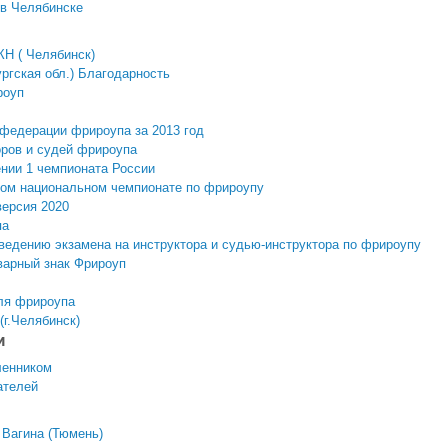
 в Челябинске
КН ( Челябинск)
ргская обл.) Благодарность
роуп
федерации фрироупа за 2013 год
оров и судей фрироупа
нии 1 чемпионата России
том национальном чемпионате по фрироупу
версия 2020
па
ведению экзамена на инструктора и судью-инструктора по фрироупу
варный знак Фрироуп
ля фрироупа
(г.Челябинск)
м
ленником
ателей
 Вагина (Тюмень)