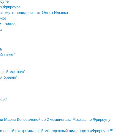
роупе
о Фрироупе
вскому телевидению от Олега Ильюка
ено!
 - видео!
и
а
й крест"
"
ьный маятник"
я бревно"
она"
и Марии Коноваловой со 2 чемпионата Москвы по Фрироупу
 новый экстремальный молодежный вид спорта «Фрироуп»™!