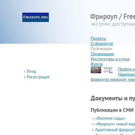
Фрироуп / Fre
экстрим, доступн
Проекты
О фрироупе
Публикации
Организации
Инструкторы и судьи
Форум
Пройди р
Вход
Национа
Регистрация
фрироупа проводит пер
Документы и п
Публикации в СМИ
«Висячие сады»
«Фрироуп» новый вид
Адаптивный фрироуп