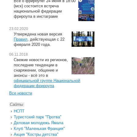
Всё о фрироупе! 24 июня в 18:00
(мск) состоится встреча
национальной федерации
фрироупа в инстаграме
23.02.2020
Утверждена новая версия
Правил
, действующая с 22
февраля 2020 года.
06.11.2018
Свежие новости из регионов,
последние тенденции в
снаряжении, общение и
анонсы - всё это в
официальной группе Национальной
федерации фрироупа
Все новости
Сайты
НСПТ
Туристский парк "Протва"
Деловая молодежь Ямала
Клуб "Маленькая Франция"
Акция "Костры детства"