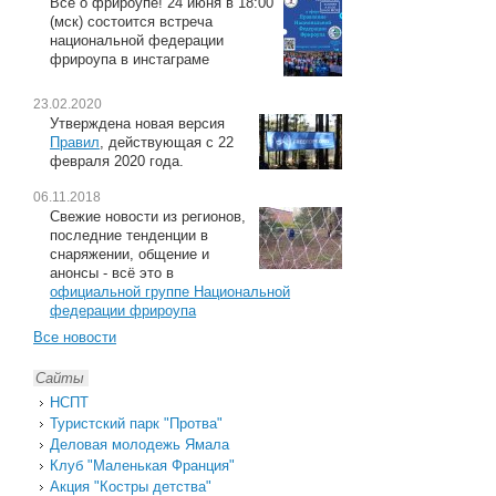
Всё о фрироупе! 24 июня в 18:00
(мск) состоится встреча
национальной федерации
фрироупа в инстаграме
23.02.2020
Утверждена новая версия
Правил
, действующая с 22
февраля 2020 года.
06.11.2018
Свежие новости из регионов,
последние тенденции в
снаряжении, общение и
анонсы - всё это в
официальной группе Национальной
федерации фрироупа
Все новости
Сайты
НСПТ
Туристский парк "Протва"
Деловая молодежь Ямала
Клуб "Маленькая Франция"
Акция "Костры детства"