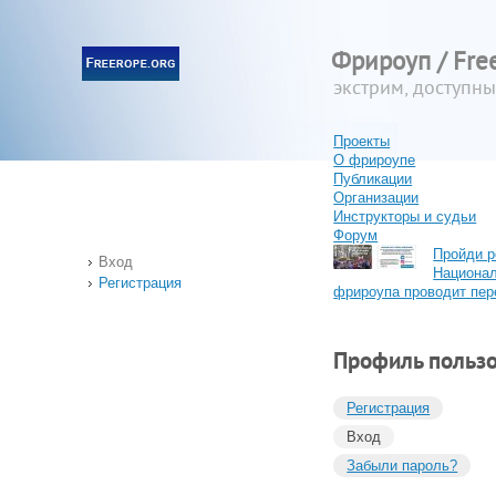
Фрироуп / Fre
экстрим, доступн
Проекты
О фрироупе
Публикации
Организации
Инструкторы и судьи
Форум
Пройди р
Вход
Национа
Регистрация
фрироупа проводит пер
Профиль польз
Регистрация
Вход
Забыли пароль?