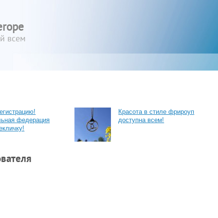
erope
ый всем
егистрацию!
Красота в стиле фрироуп
льная федерация
доступна всем!
екличку!
ователя