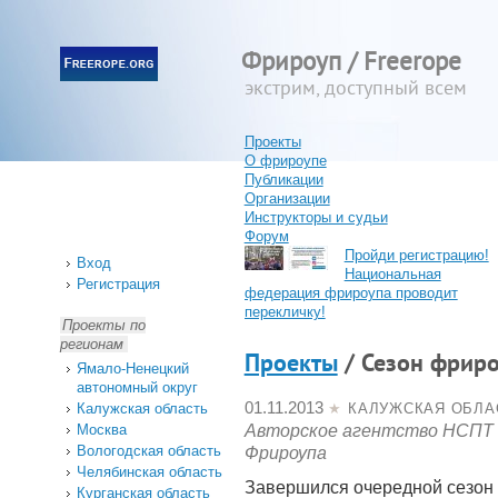
Фрироуп / Freerope
экстрим, доступный всем
Проекты
О фрироупе
Публикации
Организации
Инструкторы и судьи
Форум
Пройди регистрацию!
Вход
Национальная
Регистрация
федерация фрироупа проводит
перекличку!
Проекты по
регионам
Проекты
/ Сезон фрир
Ямало-Ненецкий
автономный округ
01.11.2013
Калужская область
★
КАЛУЖСКАЯ ОБЛА
Москва
Авторское агентство НСПТ
Вологодская область
Фрироупа
Челябинская область
Завершился очередной сезон 
Курганская область