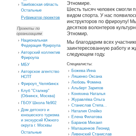
Этномире.
Тамбовская область
Шесть тысяч человек смогли 
Остальные
видом спорта. У нас появилос
Рубрикатор проектов
инструкторов по фрироупу! Мы
десятков волонтеров культурн
Проекты по
Этномир.
организациям
Национальная
Мы благодарим всех участнико
Федерация Фрироупа
заинтересованную работу и жд
Авторский коллектив
следующем году.
Фрироупа
Специалисты:
МБУ
Божева Инна
Авторское агентство
Ляшенко Оксана
НСПТ
Любовь Фомина
Фрироуп_Челябинск
Альберт Зарипов
Клуб "Сталкер"
Коняхина Наталья
(Обнинск, Москва)
Журавлёва Ольга
ГБОУ Школа №902
Станислав Степа...
Дом детского и
Наталия Олейко
юношеского туризма
Елена Филатова
и экскурсий Южного
Баранов Михаил
округа г. Москвы
Малашенков Леонид
Остальные
Ливенский Станислав