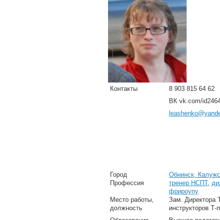
Контакты
8 903 815 64 62
ВК vk.com/id246
leashenko@yande
Город
Обнинск, Калужс
Профессия
тренер НСПТ
,
ди
фрироупу
Место работы,
Зам. Директора 
должность
инструкторов Т-п