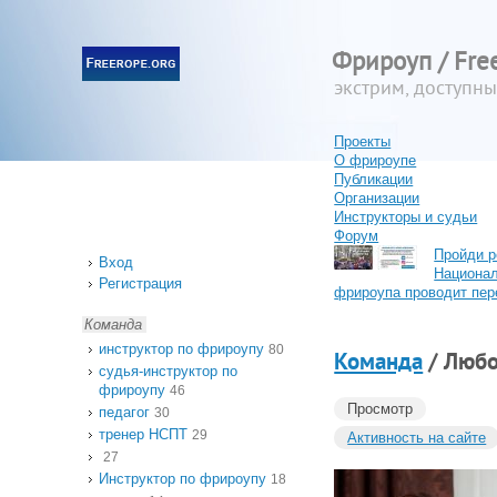
Фрироуп / Fre
экстрим, доступн
Проекты
О фрироупе
Публикации
Организации
Инструкторы и судьи
Форум
Пройди р
Вход
Национа
Регистрация
фрироупа проводит пер
Команда
инструктор по фрироупу
80
Команда
/ Люб
судья-инструктор по
фрироупу
46
Просмотр
педагог
30
тренер НСПТ
29
Активность на сайте
27
Инструктор по фрироупу
18