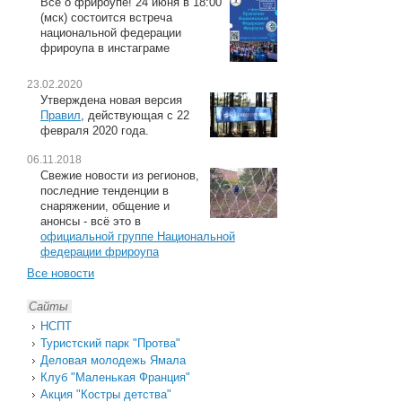
Всё о фрироупе! 24 июня в 18:00
(мск) состоится встреча
национальной федерации
фрироупа в инстаграме
23.02.2020
Утверждена новая версия
Правил
, действующая с 22
февраля 2020 года.
06.11.2018
Свежие новости из регионов,
последние тенденции в
снаряжении, общение и
анонсы - всё это в
официальной группе Национальной
федерации фрироупа
Все новости
Сайты
НСПТ
Туристский парк "Протва"
Деловая молодежь Ямала
Клуб "Маленькая Франция"
Акция "Костры детства"