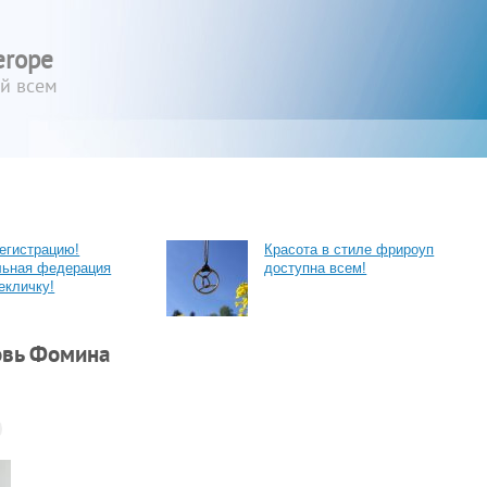
erope
ый всем
егистрацию!
Красота в стиле фрироуп
льная федерация
доступна всем!
екличку!
овь Фомина