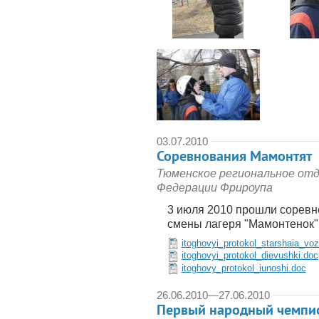
03.07.2010
Соревнования Мамонтят
Тюменское региональное от
Федерации Фрироупа
3 июля 2010 прошли соревн
смены лагеря "Мамонтенок
itoghovyi_protokol_starshaia_vo
itoghovyi_protokol_dievushki.doc
itoghovy_protokol_iunoshi.doc
26.06.2010
—
27.06.2010
Первый народный чемпион