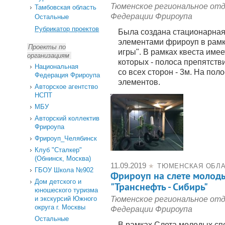
Тюменское региональное от
Тамбовская область
Федерации Фрироупа
Остальные
Рубрикатор проектов
Была создана стационарная
элементами фрироуп в рамк
Проекты по
игры". В рамках квеста имее
организациям
которых - полоса препятств
Национальная
со всех сторон - 3м. На по
Федерация Фрироупа
элементов.
Авторское агентство
НСПТ
МБУ
Авторский коллектив
Фрироупа
Фрироуп_Челябинск
Клуб "Сталкер"
(Обнинск, Москва)
11.09.2019
★
ТЮМЕНСКАЯ ОБЛ
ГБОУ Школа №902
Фрироуп на слете молод
Дом детского и
"Транснефть - Сибирь"
юношеского туризма
Тюменское региональное от
и экскурсий Южного
округа г. Москвы
Федерации Фрироупа
Остальные
В рамках Слета молодых сп