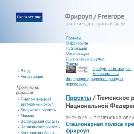
Фрироуп / Freerope
экстрим, доступный всем
Проекты
О фрироупе
Публикации
Организации
Инструкторы и судьи
Форум
Пройди регистрацию!
Вход
Национальная
Регистрация
федерация фрироупа проводит
перекличку!
Проекты по
регионам
Проекты
/ Тюменское р
Ямало-Ненецкий
автономный округ
Национальной Федера
Калужская область
Москва
29.09.2019
★
ТЮМЕНСКАЯ ОБЛ
Вологодская область
Стационарная полоса пре
Челябинская область
фрироуп
Курганская область