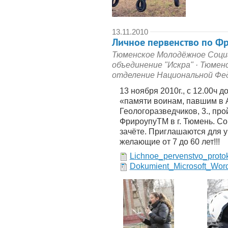
13.11.2010
Личное первенство по Фр
Тюменское Молодёжное Соци
объединение "Искра"
·
Тюменс
отделение Национальной Фе
13 ноября 2010г., с 12.00ч д
«памяти воинам, павшим в 
Геологоразведчиков, 3., пр
ФрироупуTM в г. Тюмень. С
зачёте. Приглашаются для у
желающие от 7 до 60 лет!!!
Lichnoe_pervenstvo_protok
Dokumient_Microsoft_Wor