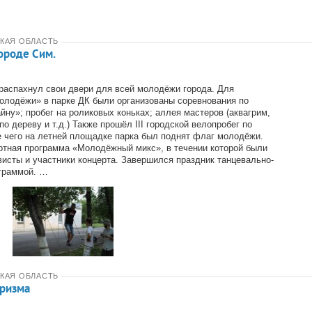
КАЯ ОБЛАСТЬ
ороде Сим.
распахнул свои двери для всей молодёжи города. Для
олодёжи» в парке ДК были организованы соревнования по
ну»; пробег на роликовых коньках; аллея мастеров (аквагрим,
по дереву и т.д.) Также прошёл III городской велопробег по
е чего на летней площадке парка был поднят флаг молодёжи.
ртная программа «Молодёжный микс», в течении которой были
висты и участники концерта. Завершился праздник танцевально-
граммой. …
КАЯ ОБЛАСТЬ
уризма