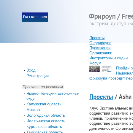
Фрироуп / Fre
экстрим, доступн
Проекты
О фрироупе
Публикации
Организации
Инструкторы и судьи
Форум
Пройди р
Вход
Национа
Регистрация
фрироупа проводит пер
Проекты по регионам
Ямало-Ненецкий автономный
Проекты
/ Asha
округ
Калужская область
Клуб Экстремальных вид
Москва
содействия развитию э
Вологодская область
членов, привлечение мо
Челябинская область
содействие развитию в
Курганская область
деятельности Организа
Тамбовская область