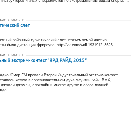
 инструкторов и иных специалистов по экстремальным видам спорта; ...
КАЯ ОБЛАСТЬ
ический слет
ежный районный туристический слет.неотъемлемой частью
еты была дистанция фрироупа http://vk.com/wall-1931912_3625
КАЯ ОБЛАСТЬ
ьный экстрим-контест "ЯРД РАЙД 2015"
радио Юмор FM провели Второй Индустриальный экстрим-контест
тоялась катуха в соревновательном духе маунтин байк, ВМХ,
 джолли джампы, слэклайн и многое другое в сборе лучшей
унда …