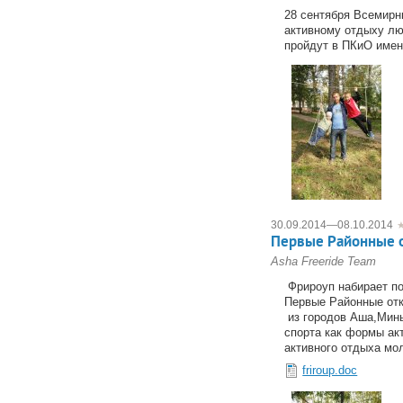
28 сентября Всемирн
активному отдыху лю
пройдут в ПКиО имен
30.09.2014
—
08.10.2014
Первые Районные 
Asha Freeride Team
Фрироуп набирает по
Первые Районные отк
из городов Аша,Минь
спорта как формы ак
активного отдыха мо
friroup.doc