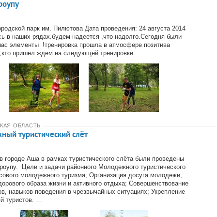
роупу
ородской парк им. Пилютова Дата проведения: 24 августа 2014
сь в наших рядах.будем надеется ,что надолго.Сегодня были
ас элементы !тренировка прошла в атмосфере позитива
,кто пришел.ждем на следующей тренировке.
КАЯ ОБЛАСТЬ
ный туристический слёт
.в городе Аша в рамках туристического слёта были проведены
роупу. Цели и задачи районного Молодежного туристического
сового молодежного туризма; Организация досуга молодежи,
здорового образа жизни и активного отдыха; Совершенствование
ов, навыков поведения в чрезвычайных ситуациях; Укрепление
й туристов. …