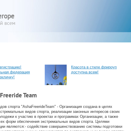
erope
ый всем
егистрацию!
Красота в стиле фрироуп
льная федерация
доступна всем!
екличку!
 Freeride Team
ов спорта "AshaFreerideTeam" - Организация создана в целях
кстремальных видов спорта, реализации законных интересов своих
лодежи к участию в проектах и программах Организации, а также
сех форм обеспечения экстремальных видов спорта. Целями
ции являются:- содействие совершенствованию системы подготовки