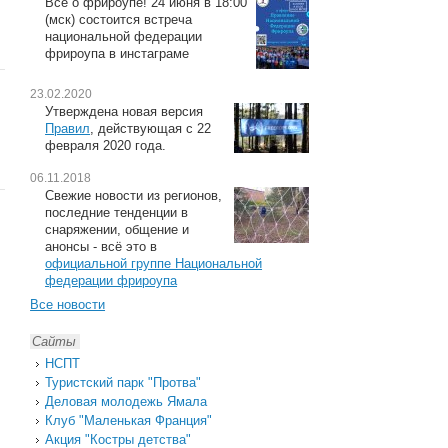
Всё о фрироупе! 24 июня в 18:00
(мск) состоится встреча
национальной федерации
фрироупа в инстаграме
23.02.2020
Утверждена новая версия
Правил
, действующая с 22
февраля 2020 года.
06.11.2018
Свежие новости из регионов,
последние тенденции в
снаряжении, общение и
анонсы - всё это в
официальной группе Национальной
федерации фрироупа
Все новости
Сайты
НСПТ
Туристский парк "Протва"
Деловая молодежь Ямала
Клуб "Маленькая Франция"
Акция "Костры детства"