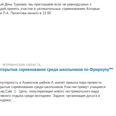
ый День Туризма. мы приглашаем всех не равнодушных к
дей,принять участие в увлекательных соревнованиях.Которые
и П.А. Пилютова начало в 13.00
★
ЧЕЛЯБИНСКАЯ ОБЛАСТЬ
открытые соревнования среди школьников по Фрироупу™
пулярность в Ашинском райное.А значит пришла пора провести
рытые соревнования среди школьников.Участие примут учащиеся
яр,Сим. 1. Цель: популяризация нового экстремального вида
тивного отдыха среди молодежи. Задачи: организация досуга и
лодежи; …