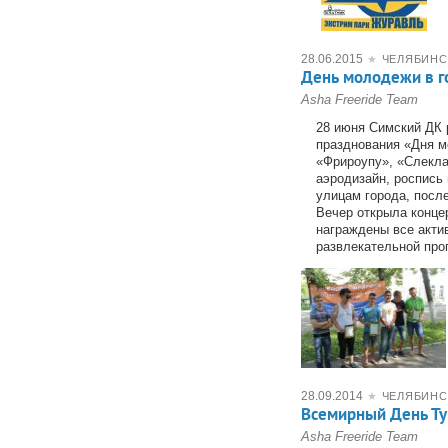
28.06.2015
★
ЧЕЛЯБИНС
День молодежи в г
Asha Freeride Team
28 июня Симский ДК 
празднования «Дня м
«Фрироупу», «Слеклай
аэродизайн, роспись 
улицам города, посл
Вечер открыла конце
награждены все акти
развлекательной про
28.09.2014
★
ЧЕЛЯБИНС
Всемирный День Т
Asha Freeride Team