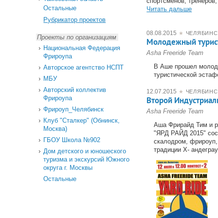
спортсменов, тренеров,
Остальные
Читать дальше
Рубрикатор проектов
08.08.2015
★
ЧЕЛЯБИНС
Проекты по организациям
Молодежный турист
Национальная Федерация
Asha Freeride Team
Фрироупа
В Аше прошел молод
Авторское агентство НСПТ
туристической эстаф
МБУ
Авторский коллектив
12.07.2015
★
ЧЕЛЯБИНС
Фрироупа
Второй Индустриал
Фрироуп_Челябинск
Asha Freeride Team
Клуб "Сталкер" (Обнинск,
Аша Фрирайд Тим и 
Москва)
"ЯРД РАЙД 2015" сос
ГБОУ Школа №902
скалодром, фрироуп,
традиции Х- андегра
Дом детского и юношеского
туризма и экскурсий Южного
округа г. Москвы
Остальные