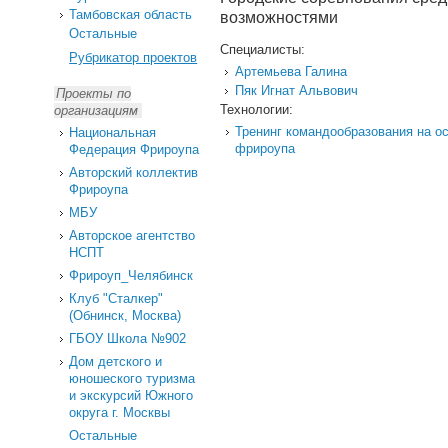
Тамбовская область
возможностями
Остальные
Специалисты:
Рубрикатор проектов
Артемьева Галина
Пяк Игнат Альвович
Проекты по
Технологии:
организациям
Тренинг командообразования на о
Национальная
фрироупа
Федерация Фрироупа
Авторский коллектив
Фрироупа
МБУ
Авторское агентство
НСПТ
Фрироуп_Челябинск
Клуб "Сталкер"
(Обнинск, Москва)
ГБОУ Школа №902
Дом детского и
юношеского туризма
и экскурсий Южного
округа г. Москвы
Остальные