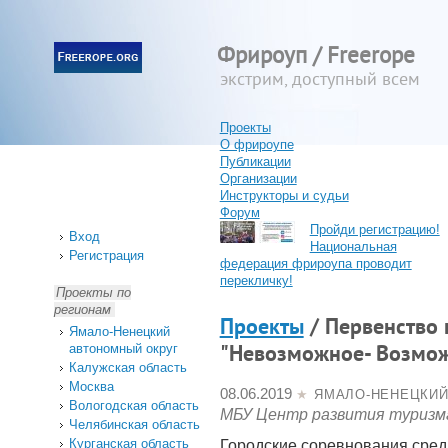
Фрироуп / Freerope
экстрим, доступный всем
Проекты
О фрироупе
Публикации
Организации
Инструкторы и судьи
Форум
Пройди регистрацию!
Вход
Национальная
Регистрация
федерация фрироупа проводит
перекличку!
Проекты по
регионам
Проекты
/ Первенство 
Ямало-Ненецкий
автономный округ
"Невозможное- Возмо
Калужская область
Москва
08.06.2019
★
ЯМАЛО-НЕНЕЦКИЙ
Вологодская область
МБУ Центр развития туризм
Челябинская область
Курганская область
Городские соревнования сред