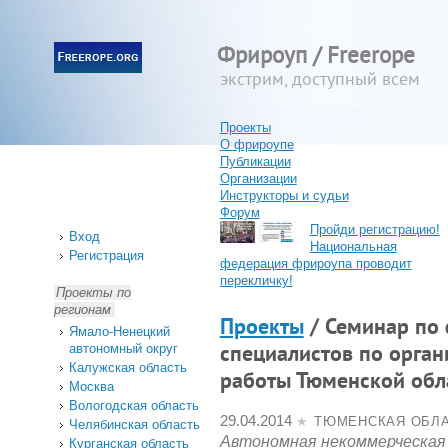
Фрироуп / Freerope
экстрим, доступный всем
Проекты
О фрироупе
Публикации
Организации
Инструкторы и судьи
Форум
Пройди регистрацию!
Вход
Национальная
Регистрация
федерация фрироупа проводит
перекличку!
Проекты по
регионам
Проекты
/ Семинар по
Ямало-Ненецкий
автономный округ
специалистов по орган
Калужская область
работы Тюменской обл
Москва
Вологодская область
29.04.2014
★
ТЮМЕНСКАЯ ОБЛ
Челябинская область
Автономная некоммерческая
Курганская область