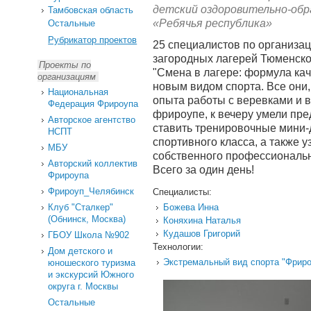
детский оздоровительно-об
Тамбовская область
«Ребячья республика»
Остальные
Рубрикатор проектов
25 специалистов по организа
загородных лагерей Тюменско
Проекты по
"Смена в лагере: формула кач
организациям
новым видом спорта. Все они,
Национальная
опыта работы с веревками и 
Федерация Фрироупа
фрироупе, к вечеру умели пре
Авторское агентство
ставить тренировочные мини-
НСПТ
спортивного класса, а также у
МБУ
собственного профессиональн
Авторский коллектив
Всего за один день!
Фрироупа
Фрироуп_Челябинск
Специалисты:
Божева Инна
Клуб "Сталкер"
(Обнинск, Москва)
Коняхина Наталья
Кудашов Григорий
ГБОУ Школа №902
Технологии:
Дом детского и
Экстремальный вид спорта "Фрир
юношеского туризма
и экскурсий Южного
округа г. Москвы
Остальные