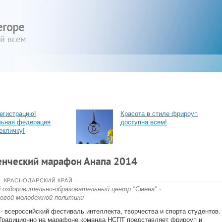
erope
ый всем
егистрацию!
Красота в стиле фрироуп
льная федерация
доступна всем!
екличку!
енческий марафон Анапа 2014
★
КРАСНОДАРСКИЙ КРАЙ
й оздоровительно-образовательный центр "Смена"
·
овой молодежной политики
 всероссийский фестиваль интеллекта, творчества и спорта студентов.
 Традиционно на марафоне команда НСПТ представляет фрироуп и