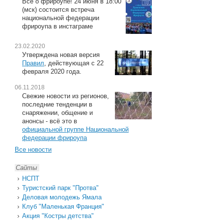
Всё о фрироупе! 24 июня в 18:00
(мск) состоится встреча
национальной федерации
фрироупа в инстаграме
23.02.2020
Утверждена новая версия
Правил
, действующая с 22
февраля 2020 года.
06.11.2018
Свежие новости из регионов,
последние тенденции в
снаряжении, общение и
анонсы - всё это в
официальной группе Национальной
федерации фрироупа
Все новости
Сайты
НСПТ
Туристский парк "Протва"
Деловая молодежь Ямала
Клуб "Маленькая Франция"
Акция "Костры детства"