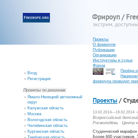
Фрироуп / Fre
экстрим, доступн
Проекты
О фрироупе
Публикации
Организации
Инструкторы и судьи
Форум
Пройди р
Вход
Национа
Регистрация
фрироупа проводит пер
Проекты по регионам
Ямало-Ненецкий автономный
Проекты
/ Студ
округ
Калужская область
13.02.2014
—
19.02.2014
Москва
Всероссийский детски
Вологодская область
Росмолодёжь
·
Центр н
Челябинская область
Курганская область
Студенческий марафон -
Более 600 участников.
Тамбовская область