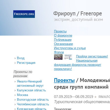
Фрироуп / Freerope
экстрим, доступный всем
Проекты
О фрироупе
Публикации
Организации
Инструкторы и судьи
Форум
Пройди регистрацию!
Вход
Национальная
Регистрация
федерация фрироупа проводит
перекличку!
Проекты по
регионам
Проекты
/ Молодежный
Ямало-Ненецкий
автономный округ
среди групп компани
Калужская область
Москва
07.09.2019
—
08.09.2019
★
ЯМАЛ
Вологодская область
Туристическая общественна
Челябинская область
Курганская область
Технологии: