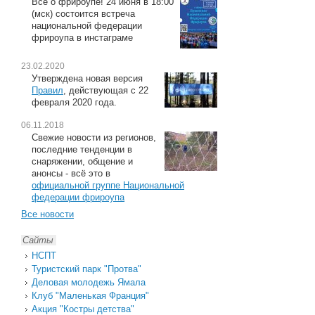
Всё о фрироупе! 24 июня в 18:00
(мск) состоится встреча
национальной федерации
фрироупа в инстаграме
23.02.2020
Утверждена новая версия
Правил
, действующая с 22
февраля 2020 года.
06.11.2018
Свежие новости из регионов,
последние тенденции в
снаряжении, общение и
анонсы - всё это в
официальной группе Национальной
федерации фрироупа
Все новости
Сайты
НСПТ
Туристский парк "Протва"
Деловая молодежь Ямала
Клуб "Маленькая Франция"
Акция "Костры детства"