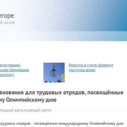
erope
ый всем
егистрацию!
Красота в стиле фрироуп
льная федерация
доступна всем!
екличку!
внования для трудовых отрядов, посвящённые
у Олимпийскому дню
НЕЦКИЙ АВТОНОМНЫЙ ОКРУГ
трудовых отрядов , посвящённые международному Олимпийскому дню