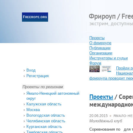
Фрироуп / Fre
экстрим, доступн
Проекты
О фрироупе
Публикации
Организации
Инструкторы и судьи
Форум
Пройди р
Вход
Национа
Регистрация
фрироупа проводит пер
Проекты по регионам
Ямало-Ненецкий автономный
Проекты
/ Cоре
округ
международном
Калужская область
Москва
Вологодская область
20.06.2015
★
ЯМАЛО-НЕ
Челябинская область
Молодёжный клуб
Курганская область
Соревнования по для 
Тамбовская область