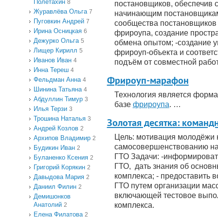
Полетахин
8
постановщиков, обеспечив 
Журавлёва Ольга
7
начинающим постановщикам,
Пуговкин Андрей
7
сообщества постановщиков
Ирина Осницкая
6
фрироупа, создание простр
Дежурко Ольга
5
обмена опытом; -создание 
Лищер Кирилл
5
фрироуп-объекта и соотве
Иванов Иван
4
подъём от совместной рабо
Инна Тереш
4
Фрироуп-марафон
Фельдман Анна
4
Шинина Татьяна
4
Технология является форма
Абдуллин Тимур
3
базе
фрироупа
. …
Илья Терзи
3
Трошина Наталья
3
Золотая десятка: команд
Андрей Козлов
2
Цель: мотивация молодёжи 
Архипов Владимир
2
самосовершенствованию на
Будикин Иван
2
ГТО Задачи: -информироват
Буланенко Ксения
2
ГТО, дать знания об основн
Григорий Корякин
2
комплекса; - предоставить
Давыдова Мария
2
ГТО путем организации мас
Даниил Филин
2
включающей тестовое выпо
Демишонков
Анатолий
комплекса.
2
Елена Филатова
2