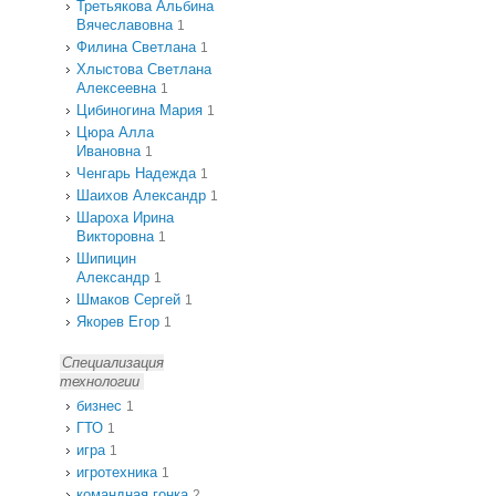
Третьякова Альбина
Вячеславовна
1
Филина Светлана
1
Хлыстова Светлана
Алексеевна
1
Цибиногина Мария
1
Цюра Алла
Ивановна
1
Ченгарь Надежда
1
Шаихов Александр
1
Шароха Ирина
Викторовна
1
Шипицин
Александр
1
Шмаков Сергей
1
Якорев Егор
1
Специализация
технологии
бизнес
1
ГТО
1
игра
1
игротехника
1
командная гонка
2