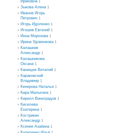
Ириковна
1
Зыкова Алена
1
Иванов Игорь
Петрович
1
Игорь Идоленко
1
Игошев Евгений
1
Инна Морозова
1
Ирина Удовенкова
1
Калашник
Александр
1
Калашникова
Оксана
1
Канищев Виталий
1
Караковский
Владимир
1
Кенерова Наталья
1
Кира Малыгина
1
Кирилл Виноградов
1
Киселева
Екатерина
1
Кострикин
Александр
1
Ксения Азабина
1
Куриленко Илья
1