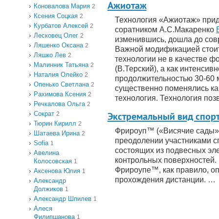
Ажиотаж
Коновалова Мария
2
Ксения Соцкая
2
Технология «Ажиотаж» прид
Курбатов Алексей
2
соратником А.С.Макаренко
Лесковец Олег
2
изменившись, дошла до сов
Ляшенко Оксана
2
Важной модификацией стоит
Ляшко Лев
2
технологии не в качестве 
Малинник Татьяна
2
(В.Терский), а как интенсив
Наталия Олейко
2
продолжительностью 30-60 м
Опенько Светлана
2
существенно поменялись как
Рахимова Ксения
2
технология. Технология поз
Речкалова Ольга
2
Сократ
2
Экстремальный вид спор
Тюрин Кирилл
2
Фрироуп™ («Висячие сады»)
Шатаева Ирина
2
преодолении участниками с
Sofia
1
состоящих из подвесных эле
Авелина
контрольных поверхностей. 
Колосовская
1
Фрироупе™, как правило, о
Аксенова Юлия
1
прохождения дистанции. …
Александр
Должиков
1
Александр Шпилев
1
Алеся
Филипшанова
1