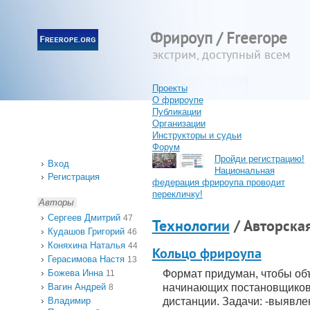
Фрироуп / Freerope
экстрим, доступный всем
Проекты
О фрироупе
Публикации
Организации
Инструкторы и судьи
Форум
Пройди регистрацию!
Вход
Национальная
Регистрация
федерация фрироупа проводит
перекличку!
Авторы
Сергеев Дмитрий
47
Технологии
/ Авторска
Кудашов Григорий
46
Коняхина Наталья
44
Кольцо фрироупа
Герасимова Настя
13
Божева Инна
Формат придуман, чтобы об
11
Вагин Андрей
начинающих постановщиков
8
Владимир
дистанции. Задачи: -выявл