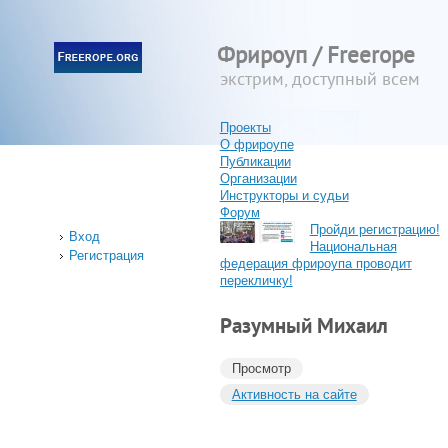
Фрироуп / Freerope
экстрим, доступный всем
Проекты
О фрироупе
Публикации
Организации
Инструкторы и судьи
Форум
Пройди регистрацию!
Вход
Национальная
Регистрация
федерация фрироупа проводит
перекличку!
Разумный Михаил
Просмотр
Активность на сайте