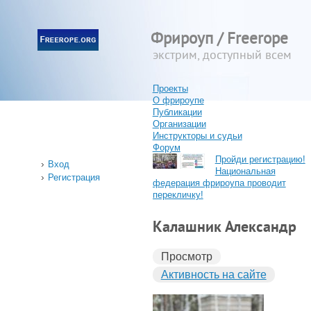
Фрироуп / Freerope
экстрим, доступный всем
Проекты
О фрироупе
Публикации
Организации
Инструкторы и судьи
Форум
Пройди регистрацию!
Вход
Национальная
Регистрация
федерация фрироупа проводит
перекличку!
Калашник Александр
Просмотр
Активность на сайте