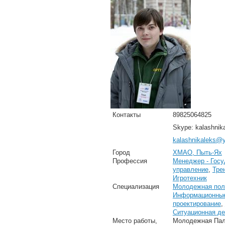
Контакты
89825064825
Skype: kalashnik
kalashnikaleks@y
Город
ХМАО, Пыть-Ях
Профессия
Менеджер - Госу
управление
,
Тре
Игротехник
Специализация
Молодежная пол
Информационные
проектирование
,
Ситуационная де
Место работы,
Молодежная Пала