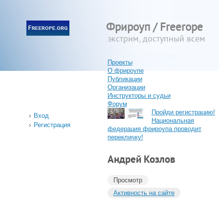
Фрироуп / Freerope
экстрим, доступный всем
Проекты
О фрироупе
Публикации
Организации
Инструкторы и судьи
Форум
Пройди регистрацию!
Вход
Национальная
Регистрация
федерация фрироупа проводит
перекличку!
Андрей Козлов
Просмотр
Активность на сайте