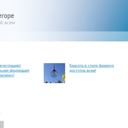
erope
ый всем
егистрацию!
Красота в стиле фрироуп
льная федерация
доступна всем!
екличку!