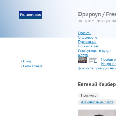
Фрироуп / Fre
экстрим, доступн
Проекты
О фрироупе
Публикации
Организации
Инструкторы и судьи
Форум
Пройди р
Вход
Национа
Регистрация
фрироупа проводит пер
Евгений Кербер
Просмотр
Активность на сайте