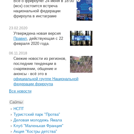
Всё о фрироупе! 24 июня в 18:00
(мск) состоится встреча
национальной федерации
фрироупа в инстаграме
23.02.2020
Утверждена новая версия
Правил
, действующая с 22
февраля 2020 года.
06.11.2018
Свежие новости из регионов,
последние тенденции в
снаряжении, общение и
анонсы - всё это в
официальной группе Национальной
федерации фрироупа
Все новости
Сайты
НСПТ
Туристский парк "Протва"
Деловая молодежь Ямала
Клуб "Маленькая Франция"
Акция "Костры детства"