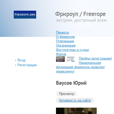
Фрироуп / Freerope
экстрим, доступный всем
Проекты
О фрироупе
Публикации
Организации
Инструкторы и судьи
Форум
Пройди регистрацию!
Вход
Национальная
Регистрация
федерация фрироупа проводит
перекличку!
Баусов Юрий
Просмотр
Активность на сайте