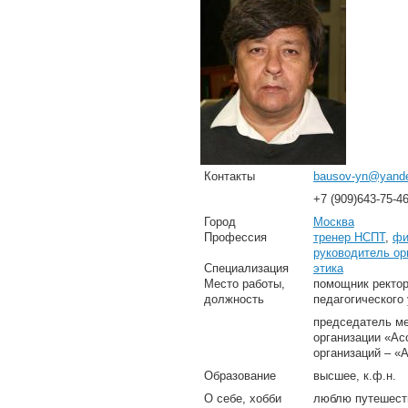
Контакты
bausov-yn@yande
+7 (909)643-75-4
Город
Москва
Профессия
тренер НСПТ
,
фи
руководитель ор
Специализация
этика
Место работы,
помощник ректор
должность
педагогического
председатель м
организации «А
организаций – 
Образование
высшее, к.ф.н.
О себе, хобби
люблю путешест