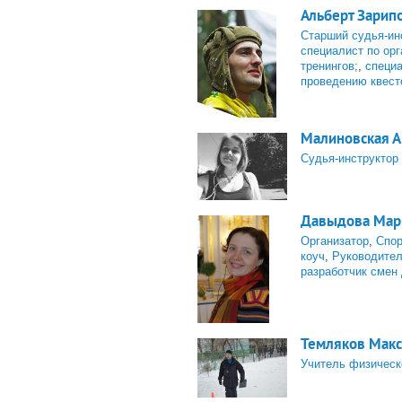
Альберт Зарип
Старший судья-ин
специалист по ор
тренингов;
,
специа
проведению квест
Малиновская А
Судья-инструктор
Давыдова Мар
Организатор
,
Спор
коуч
,
Руководите
разработчик смен 
Темляков Мак
Учитель физическ