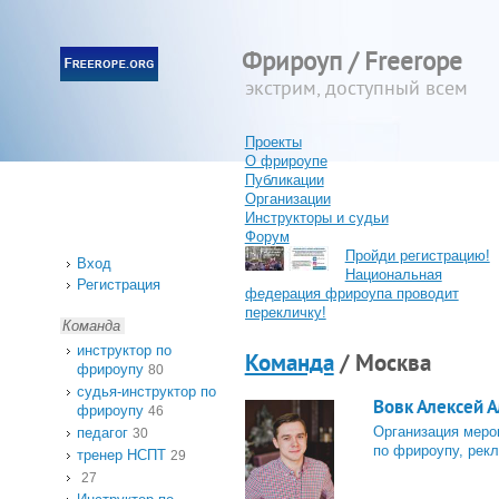
Фрироуп / Freerope
экстрим, доступный всем
Проекты
О фрироупе
Публикации
Организации
Инструкторы и судьи
Форум
Пройди регистрацию!
Вход
Национальная
Регистрация
федерация фрироупа проводит
перекличку!
Команда
инструктор по
Команда
/ Москва
фрироупу
80
судья-инструктор по
Вовк Алексей Ал
фрироупу
46
Организация меро
педагог
30
по фрироупу, рек
тренер НСПТ
29
27