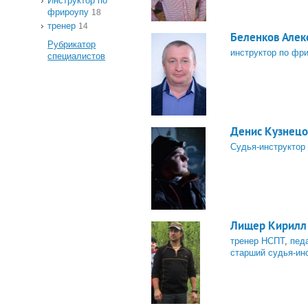
Инструктор по
фрироупу
18
тренер
14
Беленков Алек
Рубрикатор
инструктор по фр
специалистов
Денис Кузнецо
Судья-инструктор
Лищер Кирилл
тренер НСПТ
,
педа
старший судья-ин