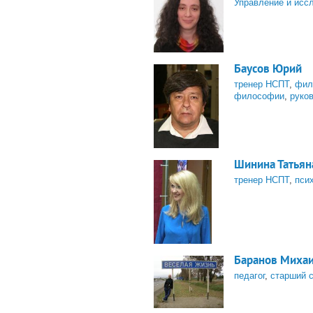
Управление и исс
Баусов Юрий
тренер НСПТ
,
фил
философии
,
руко
Шинина Татьян
тренер НСПТ
,
пси
Баранов Миха
педагог
,
старший с