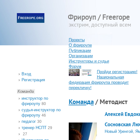
Фрироуп / Freerope
экстрим, доступный всем
Проекты
О фрироупе
Публикации
Организации
Инструкторы и судьи
Форум
Пройди регистрацию!
Вход
Национальная
Регистрация
федерация фрироупа проводит
перекличку!
Команда
инструктор по
Команда
/ Методист
фрироупу
80
судья-инструктор по
Алексей Евдок
фрироупу
46
педагог
30
Сосновская Лю
тренер НСПТ
29
Новый Уренгой, Я
27