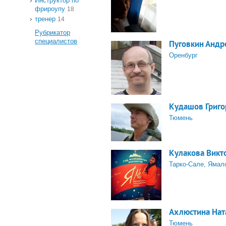
Инструктор по
фрироупу
18
тренер
14
Рубрикатор
специалистов
Пуговкин Андр
Оренбург
Кудашов Григо
Тюмень
Кулакова Викт
Тарко-Сале, Ямал
Ахлюстина Нат
Тюмень