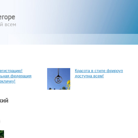
erope
ый всем
егистрацию!
Красота в стиле фрироуп
льная федерация
доступна всем!
екличку!
кий