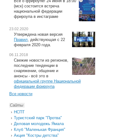
Всё о фрироупе! 24 июня в 18:00
(мск) состоится встреча
национальной федерации
фрироупа в инстаграме
23.02.2020
Утверждена новая версия
Правил
, действующая с 22
февраля 2020 года.
06.11.2018
Свежие новости из регионов,
последние тенденции в
снаряжении, общение и
анонсы - всё это в
официальной группе Национальной
федерации фрироупа
Все новости
Сайты
НСПТ
Туристский парк "Протва"
Деловая молодежь Ямала
Клуб "Маленькая Франция"
Акция "Костры детства"