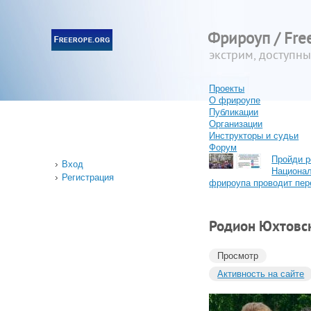
Фрироуп / Fre
экстрим, доступн
Проекты
О фрироупе
Публикации
Организации
Инструкторы и судьи
Форум
Пройди р
Вход
Национа
Регистрация
фрироупа проводит пер
Родион Юхтовс
Просмотр
Активность на сайте